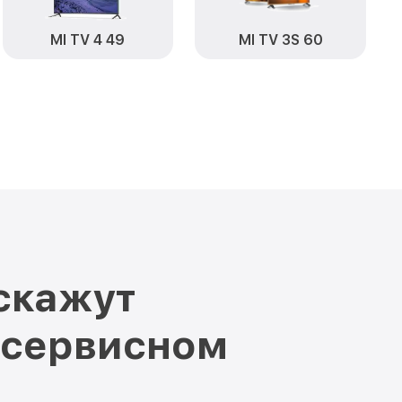
MI TV 4 49
MI TV 3S 60
скажут
 сервисном