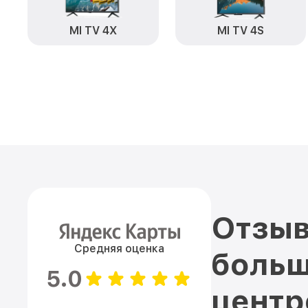
MI TV 4X
MI TV 4S
Отзыв
Средняя оценка
больш
5.0
цент